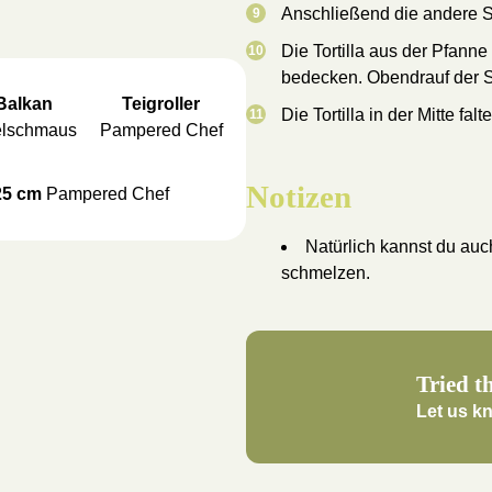
Anschließend die andere S
Die Tortilla aus der Pfann
bedecken. Obendrauf der S
Balkan
Teigroller
Die Tortilla in der Mitte fal
lschmaus
Pampered Chef
Notizen
25 cm
Pampered Chef
Natürlich kannst du au
schmelzen.
Tried th
Let us k