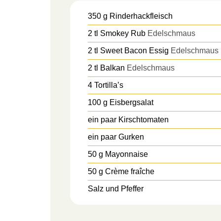
350
g
Rinderhackfleisch
2
tl
Smokey Rub
Edelschmaus
2
tl
Sweet Bacon Essig
Edelschmaus
2
tl
Balkan
Edelschmaus
4 Tortilla’s
100 g Eisbergsalat
ein paar Kirschtomaten
ein paar Gurken
50 g Mayonnaise
50 g Crème fraîche
Salz und Pfeffer