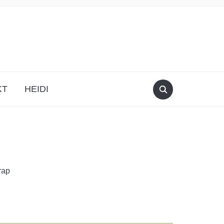
KT
HEIDI
rap