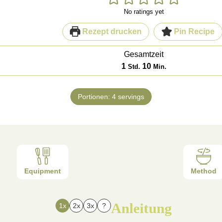
No ratings yet
Rezept drucken
Pin Recipe
Gesamtzeit
Stunde
Minuten
1
10
Std.
Min.
Portionen:
4
servings
Equipment
Method
Anleitung
1x
2x
3x
?