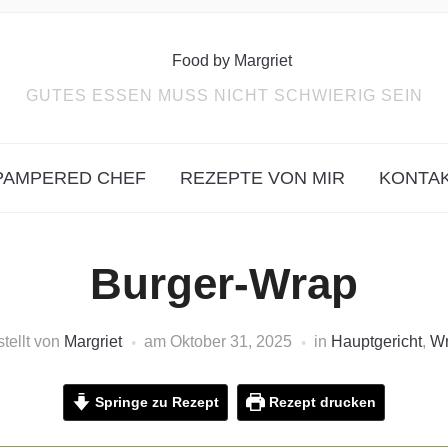
GUTES ESSEN MUSS NICHT SCHWIERIG SEIN
PAMPERED CHEF
REZEPTE VON MIR
KONTA
Burger-Wrap
stellt von
Margriet
am
Oktober 31, 2025
in
Hauptgericht
,
W
Springe zu Rezept
Rezept drucken