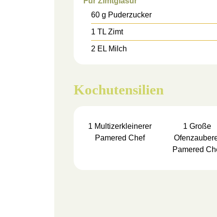
Für Zimtglasur
60
g
Puderzucker
1
TL
Zimt
2
EL
Milch
Kochutensilien
1
Multizerkleinerer
1
Große
Pamered Chef
Ofenzaubere
Pamered Ch