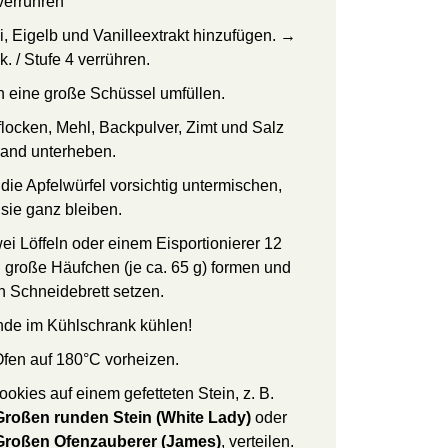
 verrühren
i, Eigelb und Vanilleextrakt hinzufügen. →
. / Stufe 4 verrühren.
in eine große Schüssel umfüllen.
flocken, Mehl, Backpulver, Zimt und Salz
and unterheben.
die Apfelwürfel vorsichtig untermischen,
 sie ganz bleiben.
wei Löffeln oder einem Eisportionierer 12
h große Häufchen (je ca. 65 g) formen und
in Schneidebrett setzen.
nde im Kühlschrank kühlen!
fen auf 180°C vorheizen.
ookies auf einem gefetteten Stein, z. B.
Großen runden Stein (White Lady)
oder
Großen Ofenzauberer (James)
, verteilen.