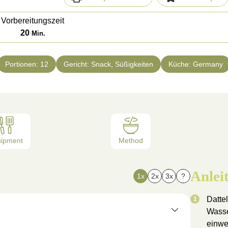
Vorbereitungszeit
20
Min.
Portionen:
12
Gericht:
Snack, Süßigkeiten
Küche:
Germany
uipment
Method
Anlei
1x
2x
3x
?
Datte
Wasse
einwe