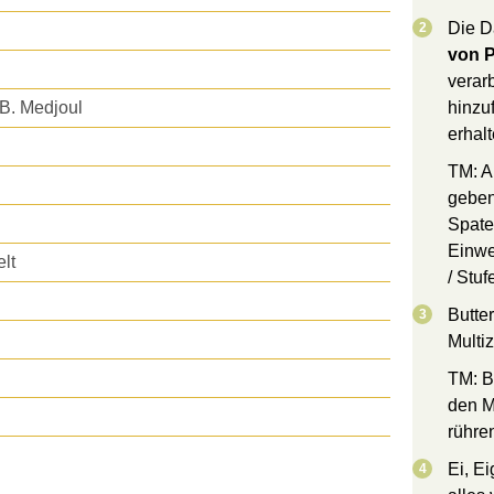
Die D
von 
verar
. B. Medjoul
hinzu
erhalt
TM: A
geben.
Spate
Einwe
lt
/ Stuf
Butter
Multi
TM: Bu
den M
rühre
Ei, E