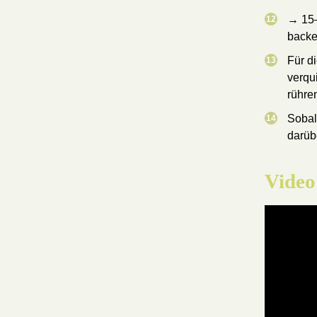
→ 15–
backe
Für d
verqu
rühre
Sobal
darüb
Video