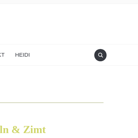
KT
HEIDI
eln & Zimt