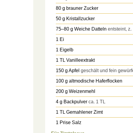
80
g
brauner Zucker
50
g
Kristallzucker
75–80
g
Weiche Datteln
entsteint, z
1
Ei
1
Eigelb
1
TL
Vanilleextrakt
150
g
Apfel
geschält und fein gewürfe
100
g
altmodische Haferflocken
200
g
Weizenmehl
4
g
Backpulver
ca. 1 TL
1
TL
Gemahlener Zimt
1
Prise
Salz